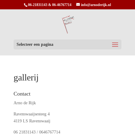
06-21831143 & 06-46767714
info@arnoderijk.nl
Selecteer een pagina
gallerij
Contact
Arno de Rijk
Ravenswaaijsesteeg 4
4119 LS Ravenswaaij
06 21831143 / 0646767714